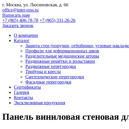
г. Москва, ул. Люсиновская, д. 66
office@inter-ross.ru
Написать нам
+7 (965) 406-78-78
+7 (965) 331-26-26
Заказать звонок
О компании
Каталог
Защита стен (поручни, отбойники, угловые накладк
Профили для деформационных швов
Разделительные медицинские шторы
Раздвижные решётки и рольставни
Раздвижные перегородки
Трибуны и кресла
Сантехнические перегородки
Фасадные перегородки
Сертификаты
Галерея
Контакты
Эксклюзивная продукция
Панель виниловая стеновая д