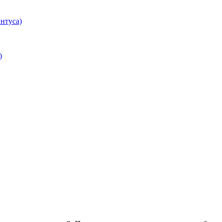
нтуса)
)