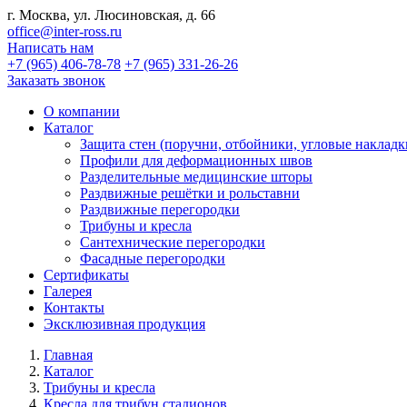
г. Москва, ул. Люсиновская, д. 66
office@inter-ross.ru
Написать нам
+7 (965) 406-78-78
+7 (965) 331-26-26
Заказать звонок
О компании
Каталог
Защита стен (поручни, отбойники, угловые накладк
Профили для деформационных швов
Разделительные медицинские шторы
Раздвижные решётки и рольставни
Раздвижные перегородки
Трибуны и кресла
Сантехнические перегородки
Фасадные перегородки
Сертификаты
Галерея
Контакты
Эксклюзивная продукция
Главная
Каталог
Трибуны и кресла
Кресла для трибун стадионов