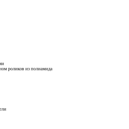
ми
ном роликов из полиамида
ели