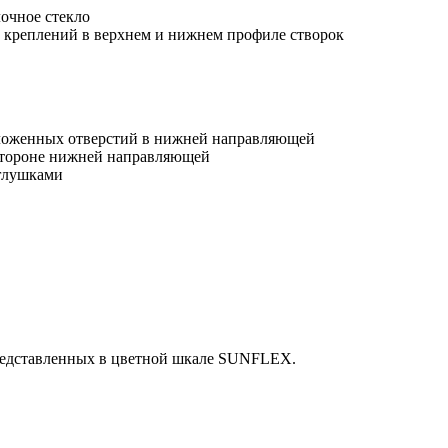
лочное стекло
 креплений в верхнем и нижнем профиле створок
оложенных отверстий в нижней направляющей
стороне нижней направляющей
глушками
редставленных в цветной шкале SUNFLEX.