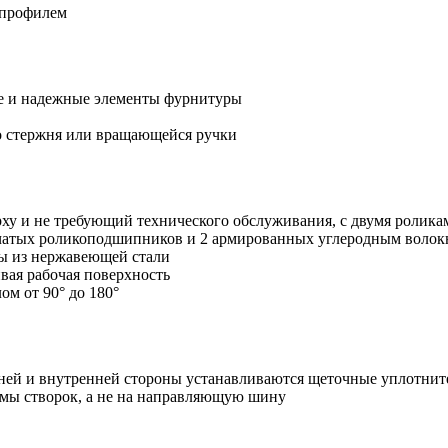
 профилем
е и надежные элементы фурнитуры
о стержня или вращающейся ручки
ху и не требующий технического обслуживания, с двумя ролика
чатых роликоподшипников и 2 армированных углеродным волок
ны из нержавеющей стали
вая рабочая поверхность
м от 90° до 180°
шней и внутренней стороны устанавливаются щеточные уплотнит
амы створок, а не на направляющую шину