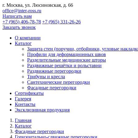
г. Москва, ул. Люсиновская, д. 66
office@inter-ross.ru
Написать нам
+7 (965) 406-78-78
+7 (965) 331-26-26
Заказать звонок
О компании
Каталог
Защита стен (поручни, отбойники, угловые накладк
Профили для деформационных швов
Разделительные медицинские шторы
Раздвижные решётки и рольставни
Раздвижные перегородки
Трибуны и кресла
Сантехнические перегородки
Фасадные перегородки
Сертификаты
Галерея
Контакты
Эксклюзивная продукция
Главная
Каталог
Фасадные перегородки
Горизонтально-сдвижные перегородки