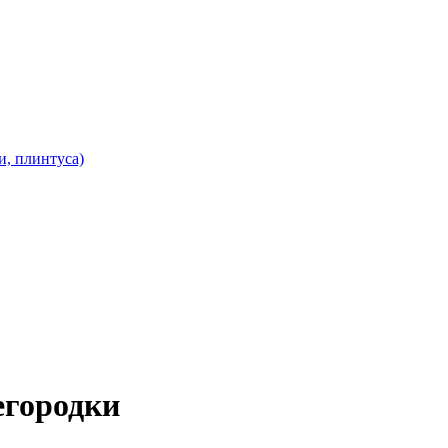
и, плинтуса)
егородки