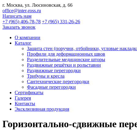
г. Москва, ул. Люсиновская, д. 66
office@inter-ross.ru
Написать нам
+7 (965) 406-78-78
+7 (965) 331-26-26
Заказать звонок
О компании
Каталог
Защита стен (поручни, отбойники, угловые накладк
Профили для деформационных швов
Разделительные медицинские шторы
Раздвижные решётки и рольставни
Раздвижные перегородки
Трибуны и кресла
Сантехнические перегородки
Фасадные перегородки
Сертификаты
Галерея
Контакты
Эксклюзивная продукция
Горизонтально-сдвижные пер