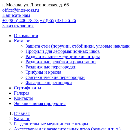
г. Москва, ул. Люсиновская, д. 66
office@inter-ross.ru
Написать нам
+7 (965) 406-78-78
+7 (965) 331-26-26
Заказать звонок
О компании
Каталог
Защита стен (поручни, отбойники, угловые накладк
Профили для деформационных швов
Разделительные медицинские шторы
Раздвижные решётки и рольставни
Раздвижные перегородки
Трибуны и кресла
Сантехнические перегородки
Фасадные перегородки
Сертификаты
Галерея
Контакты
Эксклюзивная продукция
Главная
Каталог
Разделительные медицинские шторы
Аксессуары для разделительных штор (рельсы и т. д.)