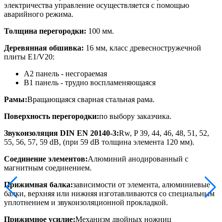
электричества управление осуществляется с помощью
аварийного режима.
Толщина перегородки:
100 мм.
Деревянная обшивка:
16 мм, класс древесностружечной
плиты E1/V20:
A2 панель - несгораемая
B1 панель - трудно воспламеняющаяся
Рамы:
Вращающаяся сварная стальная рама.
Поверхность перегородки:
по выбору заказчика.
Звукоизоляция DIN EN 20140-3:
Rw, P 39, 44, 46, 48, 51, 52,
55, 56, 57, 59 dB, (при 59 dB толщина элемента 120 мм).
Соединение элементов:
Алюминий анодированный с
магнитным соединением.
Прижимная балка:
зависимости от элемента, алюминиевые
балки, верхняя или нижняя изготавливаются со специальным
уплотнением и звукоизоляционной прокладкой.
Прижимное усилие:
Механизм двойных ножниц