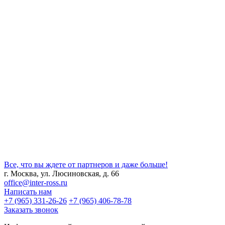
фили для деформационного шва для стен, потолков и
дов KF 250/50 (R)
60 руб./п.м.
трый заказ
Нажимая на кнопку Отправить вы даете согласие
на обработку ваших персональных данных
Все, что вы ждете от партнеров и даже больше!
г. Москва, ул. Люсиновская, д. 66
office@inter-ross.ru
Написать нам
+7 (965) 331-26-26
+7 (965) 406-78-78
Заказать звонок