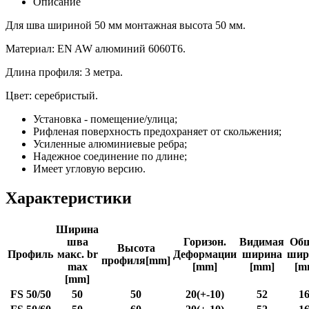
Описание
Для шва шириной 50 мм монтажная высота 50 мм.
Материал: EN AW алюминий 6060T6.
Длина профиля: 3 метра.
Цвет: серебристый.
Установка - помещение/улица;
Рифленая поверхность предохраняет от скольжения;
Усиленные алюминиевые ребра;
Надежное соединение по длине;
Имеет угловую версию.
Характеристики
Ширина
шва
Горизон.
Видимая
Об
Высота
Профиль
макс. br
Деформации
ширина
шир
профиля[mm]
max
[mm]
[mm]
[m
[mm]
FS 50/50
50
50
20(+-10)
52
1