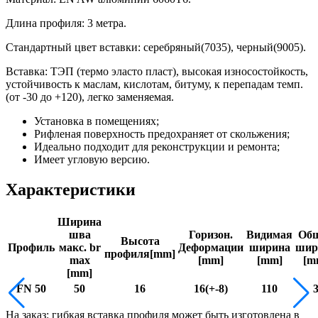
Длина профиля: 3 метра.
Стандартный цвет вставки: серебряный(7035), черный(9005).
Вставка: ТЭП (термо эласто пласт), высокая износостойкость,
устойчивость к маслам, кислотам, битуму, к перепадам темп.
(от -30 до +120), легко заменяемая.
Установка в помещениях;
Рифленая поверхность предохраняет от скольжения;
Идеально подходит для реконструкции и ремонта;
Имеет угловую версию.
Характеристики
Ширина
шва
Горизон.
Видимая
Об
Высота
Профиль
макс. br
Деформации
ширина
шир
профиля[mm]
max
[mm]
[mm]
[m
[mm]
FN 50
50
16
16(+-8)
110
На заказ: гибкая вставка профиля может быть изготовлена в