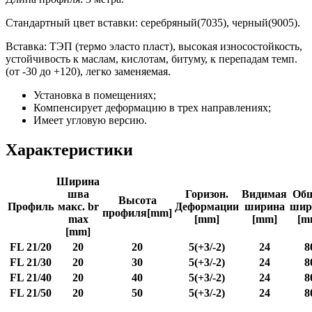
Стандартный цвет вставки: серебряный(7035), черный(9005).
Вставка: ТЭП (термо эласто пласт), высокая износостойкость,
устойчивость к маслам, кислотам, битуму, к перепадам темп.
(от -30 до +120), легко заменяемая.
Установка в помещениях;
Компенсирует деформацию в трех направлениях;
Имеет угловую версию.
Характеристики
Ширина
шва
Горизон.
Видимая
Об
Высота
Профиль
макс. br
Деформации
ширина
шир
профиля[mm]
max
[mm]
[mm]
[m
[mm]
FL 21/20
20
20
5(+3/-2)
24
8
FL 21/30
20
30
5(+3/-2)
24
8
FL 21/40
20
40
5(+3/-2)
24
8
FL 21/50
20
50
5(+3/-2)
24
8