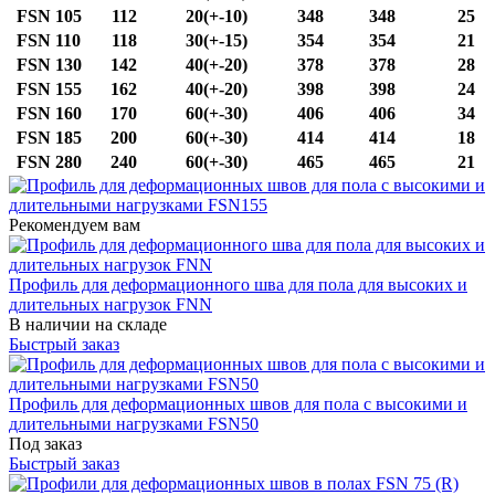
FSN 105
112
20(+-10)
348
348
25
FSN 110
118
30(+-15)
354
354
21
FSN 130
142
40(+-20)
378
378
28
FSN 155
162
40(+-20)
398
398
24
FSN 160
170
60(+-30)
406
406
34
FSN 185
200
60(+-30)
414
414
18
FSN 280
240
60(+-30)
465
465
21
Рекомендуем вам
Профиль для деформационного шва для пола для высоких и
длительных нагрузок FNN
В наличии на складе
Быстрый заказ
Профиль для деформационных швов для пола с высокими и
длительными нагрузками FSN50
Под заказ
Быстрый заказ