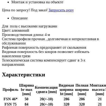
Монтаж и установка на объекте
Цена по запросу!
Под заказ!
Запросить цену
Описание
Для пола с высокими нагрузками
Цвет: алюминий
Производственная длина: 4 м
Система профиля прочная , долговечная и неприхотливая в
обслуживании
Рифленая поверхность предохраняет от скольжения
Видимая поверхность без зазоров позволяет избежать
накопления грязи
Телескопическая система компенсирует сдвиг в 3-х
направлениях
Характеристики
Ширина
Видимая
Полная
Монтажн
Компенсация
Профиль
br max
ширина
ширина
высота 
сдвига [mm]
[mm]
bt [mm]
[mm]
[mm]
FSN 46*
50
20(+-10)
286
286
21
FSN 75
84
20(+-10)
320
320
21