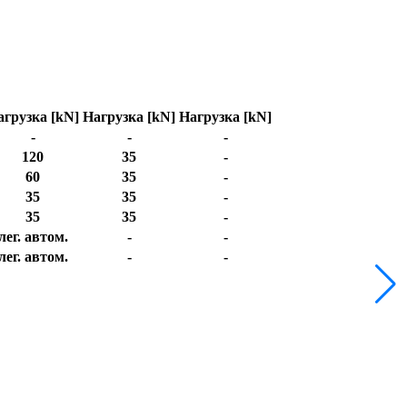
агрузка [kN]
Нагрузка [kN]
Нагрузка [kN]
-
-
-
120
35
-
60
35
-
35
35
-
35
35
-
лег. автом.
-
-
лег. автом.
-
-