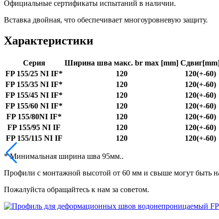
Официальные сертификаты испытаний в наличии.
Вставка двойная, что обеспечивает многоуровневую защиту.
Характеристики
Серия
Ширина шва макс. br max [mm]
Сдвиг[mm
FP 155/25 NI IF*
120
120(+-60)
FP 155/35 NI IF*
120
120(+-60)
FP 155/45 NI IF*
120
120(+-60)
FP 155/60 NI IF*
120
120(+-60)
FP 155/80NI IF*
120
120(+-60)
FP 155/95 NI IF
120
120(+-60)
FP 155/115 NI IF
120
120(+-60)
* Минимальная ширина шва 95мм..
Профили с монтажной высотой от 60 мм и свыше могут быть на
Пожалуйста обращайтесь к нам за советом.