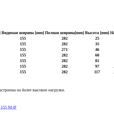
]
Видимая ширина [mm]
Полная ширина[mm]
Высота [mm]
Н
155
282
25
155
282
35
155
271
46
155
282
60
155
282
81
155
282
97
155
282
117
строены на более высокие нагрузки.