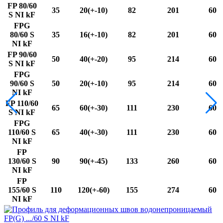
FP 80/60
35
20(+-10)
82
201
60
S NI kF
FPG
80/60 S
35
16(+-10)
82
201
60
NI kF
FP 90/60
50
40(+-20)
95
214
60
S NI kF
FPG
90/60 S
50
20(+-10)
95
214
60
NI kF
FP 110/60
65
60(+-30)
111
230
60
S NI kF
FPG
110/60 S
65
40(+-30)
111
230
60
NI kF
FP
130/60 S
90
90(+-45)
133
260
60
NI kF
FP
155/60 S
110
120(+-60)
155
274
60
NI kF